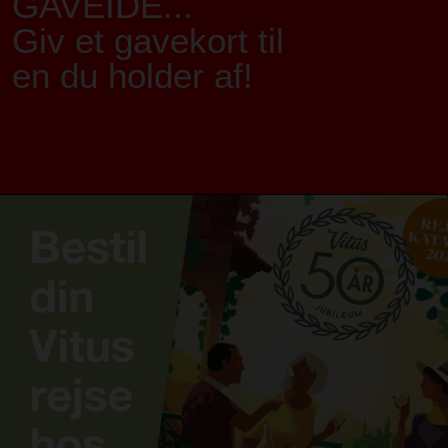
GAVEIDÉ...
Giv et gavekort til
en du holder af!