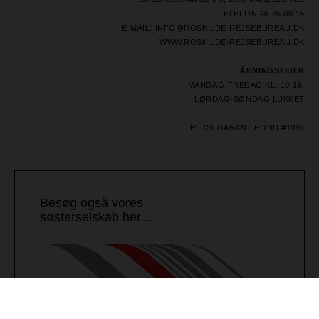
TELEFON 46 35 08 15
E-MAIL: INFO@ROSKILDE-REJSEBUREAU.DK
WWW.ROSKILDE-REJSEBUREAU.DK
ÅBNINGSTIDER
MANDAG-FREDAG KL. 10-16
LØRDAG-SØNDAG LUKKET
REJSEGARANTIFOND #1097
Besøg også vores
søsterselskab her...