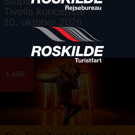
Stupid Man i
Tivolis koncertsal
10. oktober 2026
1.485,-