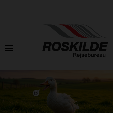
OM OS
BUSSER
MILJØ
TURISTKØRSEL