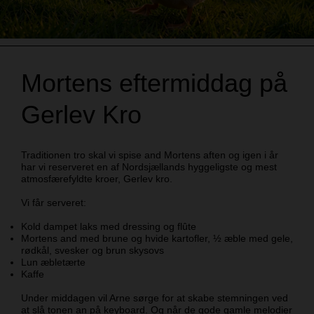
Mortens eftermiddag på
Gerlev Kro
Traditionen tro skal vi spise and Mortens aften og igen i år
har vi reserveret en af Nordsjællands hyggeligste og mest
atmosfærefyldte kroer, Gerlev kro.
Vi får serveret:
Kold dampet laks med dressing og flûte
Mortens and med brune og hvide kartofler, ½ æble med gele,
rødkål, svesker og brun skysovs
Lun æbletærte
Kaffe
Under middagen vil Arne sørge for at skabe stemningen ved
at slå tonen an på keyboard. Og når de gode gamle melodier