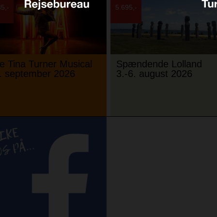
5,-
5.695,-
e Tina Turner Musical
Spændende Lolland
. september 2026
3.-6. august 2026