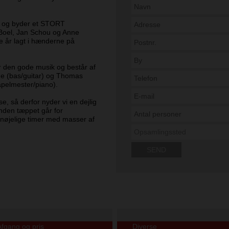
ng og byder et STORT
Boel, Jan Schou og Anne
re år lagt i hænderne på
r den gode musik og består af
e (bas/guitar) og Thomas
apelmester/piano).
e, så derfor nyder vi en dejlig
 inden tæppet går for
rnøjelige timer med masser af
Afgang og pris
Diverse