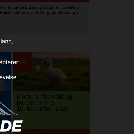
 øl eller vand i bussen på udturen, 2-retters
ng Falster Vinterrevy 2026 (gode pladser på
dland,
epterer
645,-
levelse.
Mortens eftermiddag
på Gerlev Kro
10. november 2026