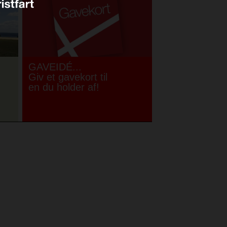
GAVEIDÉ...
Giv et gavekort til
en du holder af!