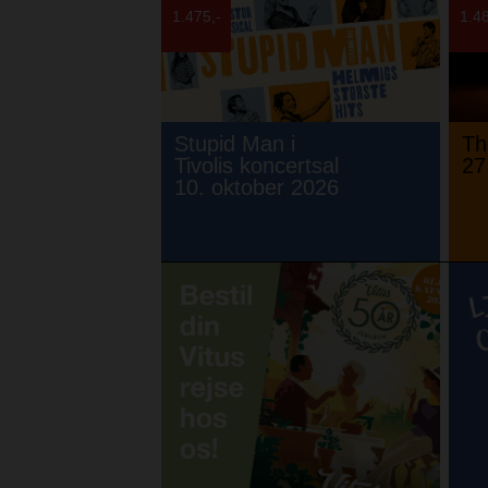
1.475,-
1.48
Stupid Man i
Th
Tivolis koncertsal
27
10. oktober 2026