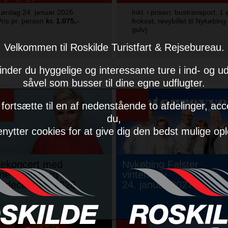
Lørdag 24. januar 2026
Inkl. i prisen: bustransport, 1
Pris pr. person
kr. 1.075,-
frokost, revybillet til Nykøbi
gulv)
Velkommen til Roskilde Turistfart & Rejsebureau.
inder du hyggelige og interessante ture i ind- og u
såvel som busser til dine egne udflugter.
 fortsætte til en af nedenstående to afdelinger, acc
0,-
1.125,-
du,
enytter cookies for at give dig den bedst mulige op
lekoncert med
Nykøbing Falster
ine Gadeberg
vinterrevy
. december 2026
24. januar 2027