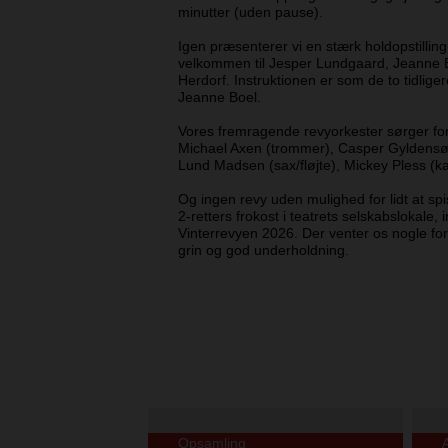
minutter (uden pause).
Igen præsenterer vi en stærk holdopstilli
velkommen til Jesper Lundgaard, Jeanne 
Herdorf. Instruktionen er som de to tidlige
Jeanne Boel.
Vores fremragende revyorkester sørger fo
Michael Axen (trommer), Casper Gyldensø
Lund Madsen (sax/fløjte), Mickey Pless (k
Og ingen revy uden mulighed for lidt at spis
2-retters frokost i teatrets selskabslokale,
Vinterrevyen 2026. Der venter os nogle fo
grin og god underholdning.
Opsamling